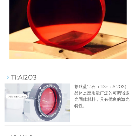
LiAlO2
GGG
NdGaO3
Ge
YAlO3
Si
GaAs
InP
Ti:Al2O3
掺钛蓝宝石（Ti3+：Al2O3）
InAs
晶体是应用最广泛的可调谐激
光固体材料，具有优良的激光
GaSb
特性。