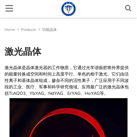
Functional Crystals
Laser Crystals
Ti:Al2O3
LiNbO3
LiNbO3
Si
Al2O3
BGO
for Semiconductor Films
Ga2O3
MgO
MgO
NaCl
Metallic Targets
Metal Oxides
Al
Pt/Ti/SiO2/Si
ITO Glass
Lens and Prisms
Materials Processing
Document Center
Contact and Site Locator
Home
Products
功能晶体
Yb:YAG
Nonlinear Crystals
LiTaO3
LiTaO3
Ge
LiF
Ce:YAG
Crystal Substrates
GaN
for Magnetic and Ferroelectric Thin Films
SrTiO3
LaAlO3
KCl
Alloyed Targets
Sulfides
Cu
Au/Cr/Si
FTO Glass
Ultra Precision Processing
Equipment Services
News
Request a Contact
激光晶体
Nd:YAG
KTP
Photoelectric Crystals
BaTiO3
SiC
MgF2
Ce:YAP
SiC(6H-SiC,4H-SiC )
Fe:SrTiO3
for HT Superconducting Films
LaSrAlO4
KBr
Sputtering Targets
Ceramic Targets
Fluorides
SiO2/Si
AZO Glass
Wire Cutting Processing
Request a Quote
激光晶体是晶体激光器的工作物质，它通过光学谐振腔将外界提供
Er:YAG
SiO2
Semiconductor Crystals
ZnO
CaF2
CdWO4
ZnO
Nd:SrTiO3
(La,Sr)(Al,Ta)O3
Halide crystal Substrates
Monocrystals Targets
Powder, Sputtering Sources
Nitrides
Al2O3 Ceramic
Crystal Growth Furnace
FAQs
的能量转换成空间和时间上高度平行、单色的相干激光。它们由活
性离子和基体晶体组成，掺杂不同的活性离子，广泛应用于不同波
Ho:YAG
TeO2
GaAs
Optical Window Crystals
BaF2
Al2O3
(La,Sr)(Al,Ta)O3
KTaO3
Metals
Metal Crystals
AlN Ceramic
Heating Furnace
段的工业、医疗、军事和科学研究领域。应用最广泛的激光晶体包
括Ti:Al2O3、Yb:YAG、Nd:YAG、Er:YAG、Ho:YAG等。
RE:LiYF4
PMN-PT
YAG
Scintillation Crystals
MgO
LaAlO3
MgAl2O4
Coated Wafers
YSZ Ceramic
RE: LiLuF4
TiO2
Ge
MgAl2O4
TGG
SrTiO3
Glass/Ceramic Substrates
Si3N4 Ceramic
MgAl6O10
TiO2
YSZ
Mat. Processing, Equipment Service